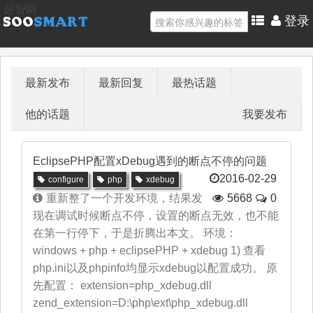
超智网
登录
最新发布
最新回复
最热话题
他的话题
我要发布
EclipsePHP配置xDebug遇到的断点不停的问题
2016-02-29
configure
php
xdebug
重新整了一个开发环境，结果发
5668
0
现在调试时候断点不停，设置的断点无效，也不能
在第一行停下，于是折腾出本文。 环境：
windows + php + eclipsePHP + xdebug 1) 查看
php.ini以及phpinfo均显示xdebug以配置成功。 原
先配置： extension=php_xdebug.dll
zend_extension=D:\php\ext\php_xdebug.dll