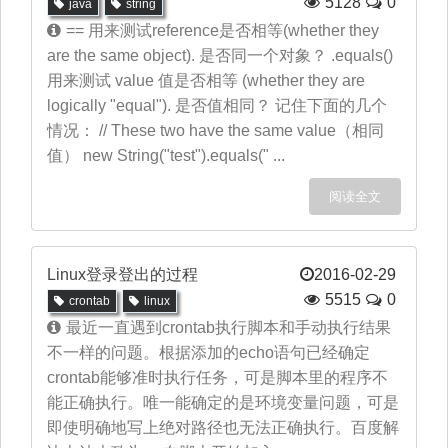
5128
0
java
string
== 用来测试reference是否相等(whether they
are the same object). 是否同一个对象？ .equals()
用来测试 value 值是否相等 (whether they are
logically "equal"). 是否值相同？ 记住下面的几个
情况： // These two have the same value（相同
值） new String("test").equals(" ...
阅读全文
Linux登录登出的过程
2016-02-29
5515
0
crontab
linux
最近一直遇到crontab执行脚本和手动执行结果
不一样的问题。根据添加的echo语句已经确定
crontab能够准时执行任务，可是脚本里的程序不
能正确执行。唯一能确定的是环境变量问题，可是
即使明确地写上绝对路径也无法正确执行。百度解