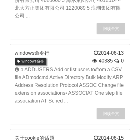
份有限公司 4628000 3 海尔集团公司 4012514 4
北大方正集团有限公司 1220089 5 浪潮集团有限
公司 ...
阅读全文
windows命令行
2014-06-13
40385
0
windows命令
a ADDUSERS Add or list users to/from a CSV
file ADmodcmd Active Directory Bulk Modify ARP
Address Resolution Protocol ASSOC Change file
extension associations• ASSOCIAT One step file
association AT Sched ...
阅读全文
关于cookie的话题
2014-06-15