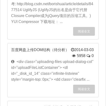
考: http://blog.csdn.net/borishuai/article/details/84
77514 UglifyJS (UglifyJS的出名是由于它代替
Closure Compiler成为jQuery项目的压缩工具。)
YUI Compressor 下载地址： ...
阅读全文
百度网盘上传DOM结构（待分析）
2014-03-03
5958
0
<div class="uploading-files upload-dialog-col"
id="uploadFileListContainer"> <dl
id="_disk_id_14" class="infinite-listview"
style="margin-top: 0px;"> <dd class="clearfix ...
阅读全文