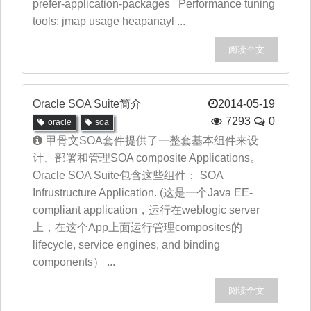
prefer-application-packages Performance tuning
tools; jmap usage heapanayl ...
阅读全文
Oracle SOA Suite简介
2014-05-19
7293
0
oracle
soa
甲骨文SOA套件提供了一整套基本组件来设
计、部署和管理SOA composite Applications。
Oracle SOA Suite包含这些组件： SOA
Infrustructure Application. (这是一个Java EE-
compliant application，运行在weblogic server
上，在这个App上面运行管理composites的
lifecycle, service engines, and binding
components） ...
阅读全文