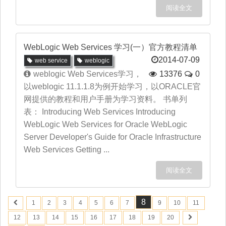
阅读全文
WebLogic Web Services 学习(一）官方教程清单
2014-07-09
web service
weblogic
weblogic Web Services学习，
13376
0
以weblogic 11.1.1.8为例开始学习，以ORACLE官
网提供的教程和用户手册为学习资料。 书单列
表： Introducing Web Services Introducing
WebLogic Web Services for Oracle WebLogic
Server Developer's Guide for Oracle Infrastructure
Web Services Getting ...
阅读全文
8
1
2
3
4
5
6
7
9
10
11
12
13
14
15
16
17
18
19
20