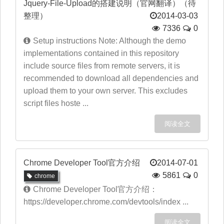
Jquery-File-Upload的搭建说明（官网翻译）（待
整理）
2014-03-03
7336
0
Setup instructions Note: Although the demo
implementations contained in this repository
include source files from remote servers, it is
recommended to download all dependencies and
upload them to your own server. This excludes
script files hoste ...
阅读全文
Chrome Developer Tool官方介绍
2014-07-01
5861
0
chrome
Chrome Developer Tool官方介绍：
https://developer.chrome.com/devtools/index ...
阅读全文