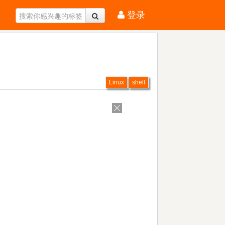
登录
Linux
shell