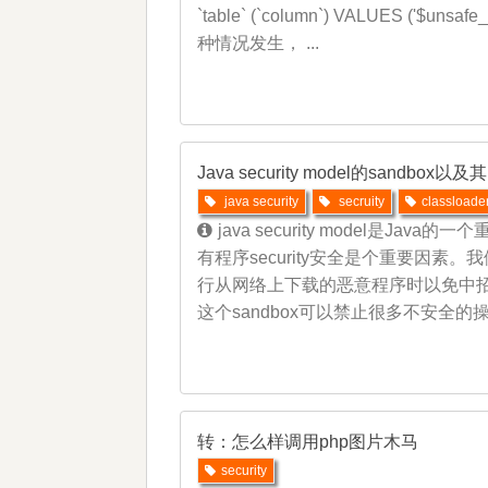
`table` (`column`) VALUES ('
种情况发生， ...
Java security model的sandbox
java security
secruity
classloade
java security model
有程序security安全是个重要因素。
行从网络上下载的恶意程序时以免中招。实
这个sandbox可以禁止很多不安全的操
转：怎么样调用php图片木马
security