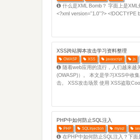
什么是XML Bomb？ 字面上是XM
<?xml version="1.0"?> <!DOCTYPE 
XSS跨站脚本攻击学习资料整理
OWASP
XSS
javascript
js
随着web应用的流行，人们越来越关心网络安
(OWASP)）。 本文是学习XSS中收集
击。 XSS攻击场景 使用 XSS盗取Coo
PHP中如何防止SQL注入
PHP
SQLInjection
mysql
se
在PHP中如何防止SQL注入？下面是简单的ＳＱＬ注