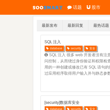
话题
股市
最新发布
最新回复
最热话题
SQL 注入
database
security
安全
SQL 注入 很多 web 开发者没
问控制，从而绕过身份验证和权限检查。
用的一种创建或修改已有 SQL 语
过应用程序取得用户输入并与静态参数组
[security]数据库安全
database
security
安全