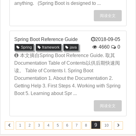
anything. (Spring Boot is designed to ...
阅读全文
Spring Boot Reference Guide
2018-09-05
4660
0
Spring
framework
java
本文摘自Spring Boot Reference Guide. 取其
Documentation Table of Contents以供后期快速阅
读。 Table of Contents I. Spring Boot
Documentation 1. About the Documentation 2.
Getting Help 3. First Steps 4. Working with Spring
Boot 5. Learning about Spr ...
阅读全文
9
1
2
3
4
5
6
7
8
10