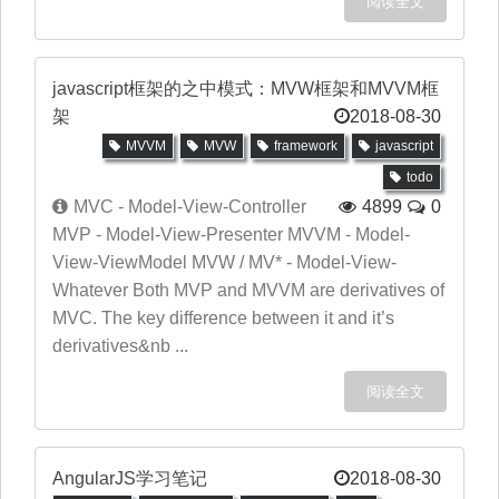
阅读全文
javascript框架的之中模式：MVW框架和MVVM框
架
2018-08-30
MVVM
MVW
framework
javascript
todo
MVC - Model-View-Controller
4899
0
MVP - Model-View-Presenter MVVM - Model-
View-ViewModel MVW / MV* - Model-View-
Whatever Both MVP and MVVM are derivatives of
MVC. The key difference between it and it’s
derivatives&nb ...
阅读全文
AngularJS学习笔记
2018-08-30