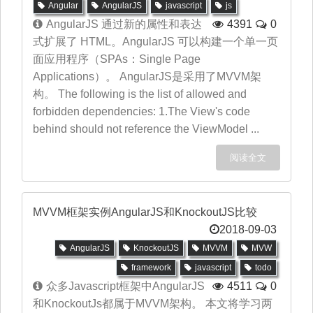
Angular
AngularJS
javascript
js
AngularJS 通过新的属性和表达
4391
0
式扩展了 HTML。AngularJS 可以构建一个单一页
面应用程序（SPAs：Single Page
Applications）。 AngularJS是采用了MVVM架
构。 The following is the list of allowed and
forbidden dependencies: 1.The View's code
behind should not reference the ViewModel ...
阅读全文
MVVM框架实例AngularJS和KnockoutJS比较
2018-09-03
AngularJS
KnockoutJS
MVVM
MVW
framework
javascript
todo
众多Javascript框架中AngularJS
4511
0
和KnockoutJs都属于MVVM架构。 本文将学习两