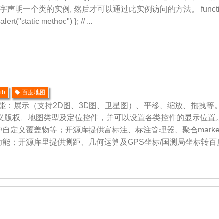
个类的实例, 然后才可以通过此实例访问的方法。 function static
ert("static method") }; // ...
lib
百度地图
能：展示（支持2D图、3D图、卫星图）、平移、缩放、拖拽等
义版权、地图类型及定位控件，并可以设置各类控件的显示位置。
自定义覆盖物等；开源库提供富标注、标注管理器、聚合marke
；开源库里提供测距、几何运算及GPS坐标/国测局坐标转百度坐 