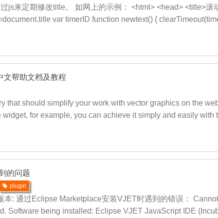
来定期修改title。 如网上的示例： <html> <head> <title>滚
=document.title var timerID function newtext() { clearTimeout(tim
JS 中文帮助文档及教程
ry that should simplify your work with vector graphics on the web
 widget, for example, you can achieve it simply and easily with thi
T时遇到的问题
plugin
过Eclipse Marketplace安装VJET时遇到的错误： Cannot complet
d. Software being installed: Eclipse VJET JavaScript IDE (Incu