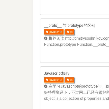
__proto__ 与 prototype的区别
javascript
js
推荐阅读 http://dmitrysoshnikov.co
Function.prototype Function.__prot
Javascript核心
javascript
js
在学习Javascript的prototype与
好整理翻译下，不过网上已经有很好的翻译文
object is a collection of properties and