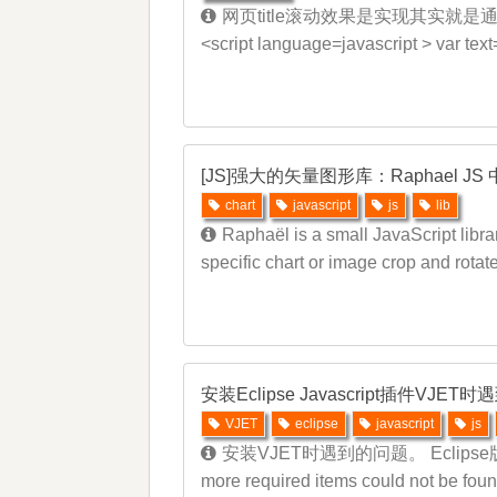
网页title滚动效果是实现其实就是通过js
<script language=javascript > var text
[JS]强大的矢量图形库：Raphael 
chart
javascript
js
lib
Raphaël is a small JavaScript libra
specific chart or image crop and rotate
安装Eclipse Javascript插件VJE
VJET
eclipse
javascript
js
安装VJET时遇到的问题。 Eclipse版本: 通
more required items could not be foun