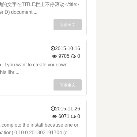
动的文字在TITLE栏上不停滚动</title>
erID) document ...
阅读全文
2015-10-16
9705
0
. If you want to create your own
s libr ...
阅读全文
2015-11-26
6071
0
e the install because one or
bation) 0.10.0.201303191704 (o ...