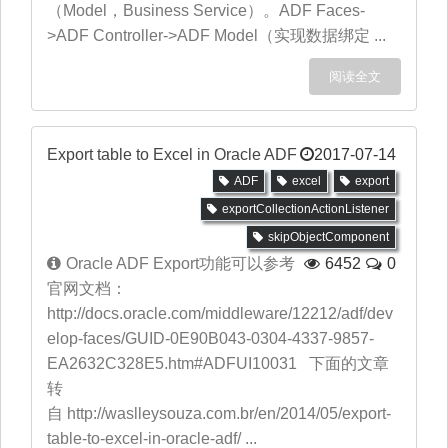
（Model，Business Service）。ADF Faces-
>ADF Controller->ADF Model（实现数据绑定 ...
阅读全文
Export table to Excel in Oracle ADF
2017-07-14
ADF
excel
export
exportCollectionActionListener
skipObjectComponent
Oracle ADF Export功能可以参考
6452
0
官网文档：
http://docs.oracle.com/middleware/12212/adf/dev
elop-faces/GUID-0E90B043-0304-4337-9857-
EA2632C328E5.htm#ADFUI10031 下面的文章
转
自 http://waslleysouza.com.br/en/2014/05/export-
table-to-excel-in-oracle-adf/ ...