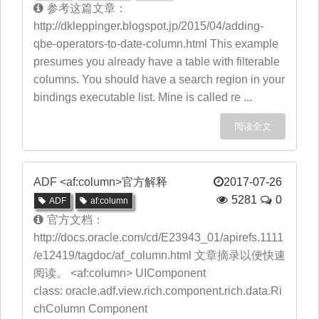
参考这篇文章：
http://dkleppinger.blogspot.jp/2015/04/adding-
qbe-operators-to-date-column.html This example
presumes you already have a table with filterable
columns. You should have a search region in your
bindings executable list. Mine is called re ...
阅读全文
ADF <af:column>官方解释
2017-07-26
5281
0
ADF
af:column
官方文档：
http://docs.oracle.com/cd/E23943_01/apirefs.1111
/e12419/tagdoc/af_column.html 文章摘录以便快速
阅读。 <af:column> UIComponent
class: oracle.adf.view.rich.component.rich.data.Ri
chColumn Component