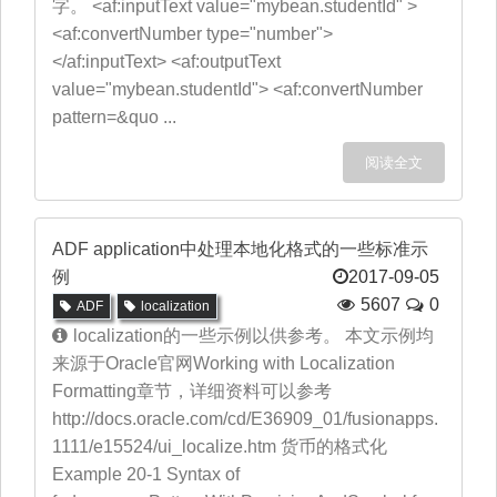
字。 <af:inputText value="mybean.studentId" >
<af:convertNumber type="number">
</af:inputText> <af:outputText
value="mybean.studentId"> <af:convertNumber
pattern=&quo ...
阅读全文
ADF application中处理本地化格式的一些标准示
例
2017-09-05
5607
0
ADF
localization
localization的一些示例以供参考。 本文示例均
来源于Oracle官网Working with Localization
Formatting章节，详细资料可以参考
http://docs.oracle.com/cd/E36909_01/fusionapps.
1111/e15524/ui_localize.htm 货币的格式化
Example 20-1 Syntax of