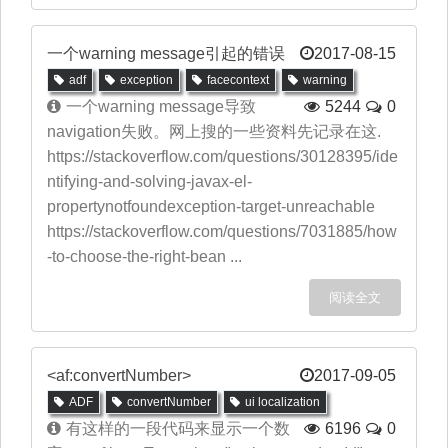
一个warning message引起的错误
2017-08-15
adf
exception
facecontext
warning
一个warning message导致
5244
0
navigation失败。网上搜的一些资料先记录在这.
https://stackoverflow.com/questions/30128395/ide
ntifying-and-solving-javax-el-
propertynotfoundexception-target-unreachable
https://stackoverflow.com/questions/7031885/how
-to-choose-the-right-bean ...
阅读全文
<af:convertNumber>
2017-09-05
ADF
convertNumber
ui localization
有这样的一段代码来显示一个数
6196
0