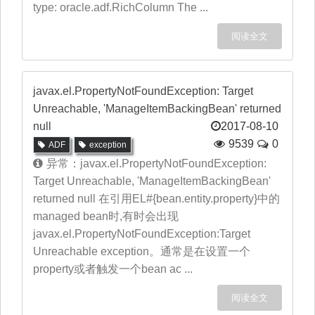
type: oracle.adf.RichColumn The ...
阅读全文
javax.el.PropertyNotFoundException: Target
Unreachable, 'ManageItemBackingBean' returned
null
2017-08-10
9539
0
ADF
exception
异常：javax.el.PropertyNotFoundException:
Target Unreachable, 'ManageItemBackingBean'
returned null 在引用EL#{bean.entity.property}中的
managed bean时,有时会出现
javax.el.PropertyNotFoundException:Target
Unreachable exception。通常是在设置一个
property或者触发一个bean ac ...
阅读全文