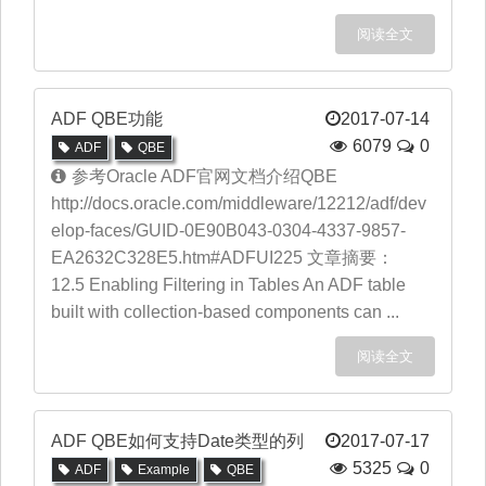
阅读全文
ADF QBE功能
2017-07-14
6079
0
ADF
QBE
参考Oracle ADF官网文档介绍QBE
http://docs.oracle.com/middleware/12212/adf/dev
elop-faces/GUID-0E90B043-0304-4337-9857-
EA2632C328E5.htm#ADFUI225 文章摘要：
12.5 Enabling Filtering in Tables An ADF table
built with collection-based components can ...
阅读全文
ADF QBE如何支持Date类型的列
2017-07-17
5325
0
ADF
Example
QBE