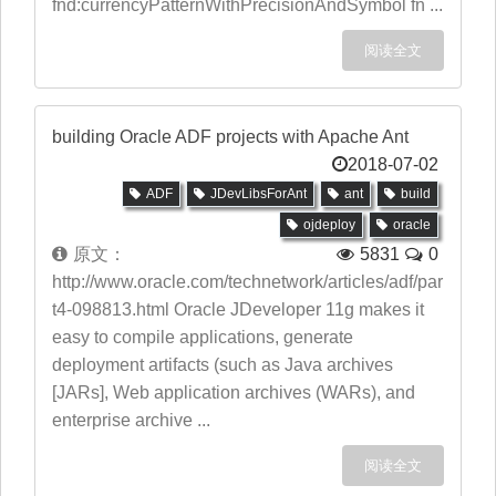
fnd:currencyPatternWithPrecisionAndSymbol fn ...
阅读全文
building Oracle ADF projects with Apache Ant
2018-07-02
ADF
JDevLibsForAnt
ant
build
ojdeploy
oracle
原文：
5831
0
http://www.oracle.com/technetwork/articles/adf/par
t4-098813.html Oracle JDeveloper 11g makes it
easy to compile applications, generate
deployment artifacts (such as Java archives
[JARs], Web application archives (WARs), and
enterprise archive ...
阅读全文