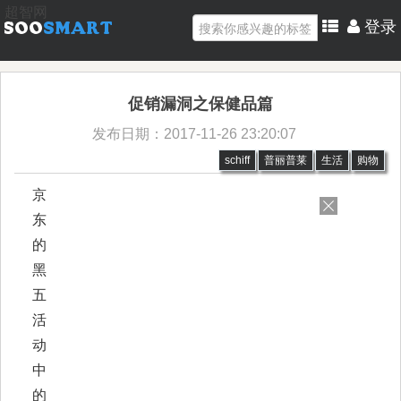
超智网
登录
促销漏洞之保健品篇
发布日期：2017-11-26 23:20:07
schiff
普丽普莱
生活
购物
京
东
的
黑
五
活
动
中
的