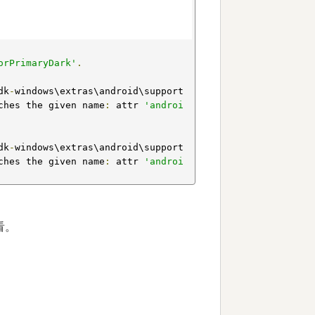
orPrimaryDark'
.
dk
-
windows\extras\android\support
ches the given name
:
 attr 
'androi
dk
-
windows\extras\android\support
ches the given name
:
 attr 
'androi
试看。