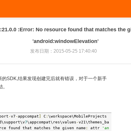
1.0.0 :Error: No resource found that matches the g
'android:windowElevation'
发布日期：2015-05-25 17:40:40
用的最新的SDK,结果发现创建完后就有错误，对于一个新手
结。
port
-
v7
-
appcompat
]
 C
:
\workspace\MobileProjects
d\support\v
7
\appcompat\res\values
-
v21\themes_ba
rce found that matches the given name
:
 attr 
'an