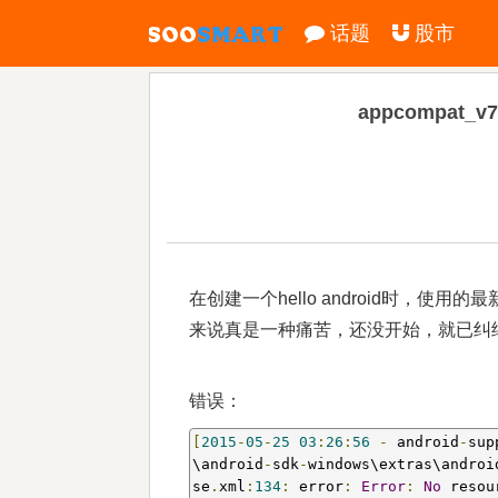
话题
股市
appcompat_v7:2
在创建一个hello android时，使
来说真是一种痛苦，还没开始，就已纠
错误：
[
2015
-
05
-
25
03
:
26
:
56
-
 android
-
sup
\android
-
sdk
-
windows\extras\androi
se
.
xml
:
134
:
 error
:
Error
:
No
 resou