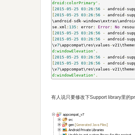
droid:colorPrimary'
.
[
2015
-
05
-
25
03
:
26
:
56
-
 android
-
sup
[
2015
-
05
-
25
03
:
26
:
56
-
 android
-
sup
\android
-
sdk
-
windows\extras\androi
se
.
xml
:
135
:
 error
:
Error
:
No
 resou
[
2015
-
05
-
25
03
:
26
:
56
-
 android
-
sup
[
2015
-
05
-
25
03
:
26
:
56
-
 android
-
sup
\v
7
\appcompat\res\values
-
v21\theme
d:windowElevation'
.
[
2015
-
05
-
25
03
:
26
:
56
-
 android
-
sup
[
2015
-
05
-
25
03
:
26
:
56
-
 android
-
sup
\v
7
\appcompat\res\values
-
v21\theme
d:windowElevation'
.
有人说只要修改下Support library里的pr