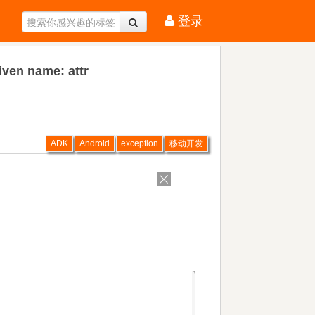
登录
iven name: attr
ADK
Android
exception
移动开发