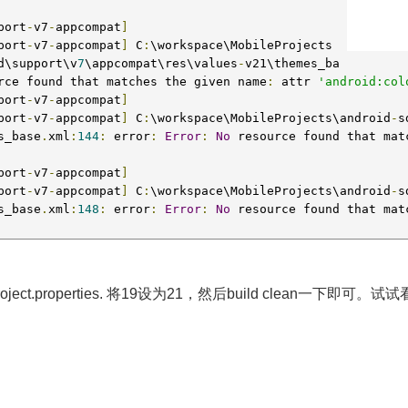
port
-
v7
-
appcompat
]
port
-
v7
-
appcompat
]
 C
:
\workspace\MobileProjects
d\support\v
7
\appcompat\res\values
-
v21\themes_ba
rce found that matches the given name
:
 attr 
'android:col
port
-
v7
-
appcompat
]
port
-
v7
-
appcompat
]
 C
:
\workspace\MobileProjects\android
-
s
s_base
.
xml
:
144
:
 error
:
Error
:
No
 resource found that mat
port
-
v7
-
appcompat
]
port
-
v7
-
appcompat
]
 C
:
\workspace\MobileProjects\android
-
s
s_base
.
xml
:
148
:
 error
:
Error
:
No
 resource found that mat
oject.properties. 将19设为21，然后build clean一下即可。试