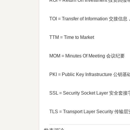
ROI = Return On Investment 投资回报
TOI = Transfer of Informatio
TTM = Time to Market
MOM = Minutes Of Meeting 会议纪要
PKI = Public Key Infrastru
SSL = Security Socket Layer 安
TLS = Transport Layer Security