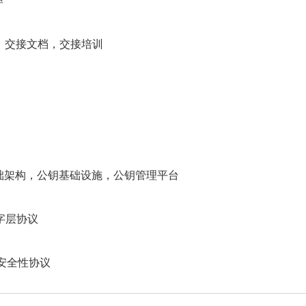
率
n 交接信息，交接文档，交接培训
cture 公钥基础架构，公钥基础设施，公钥管理平台
全套接字层协议
 传输层安全性协议