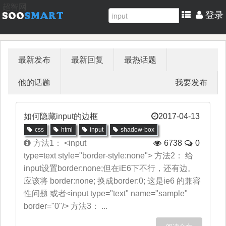
超智网
登录
最新发布
最新回复
最热话题
他的话题
我要发布
如何隐藏input的边框
2017-04-13
css
html
input
shadow-box
方法1： <input
6738
0
type=text style="border-style:none"> 方法2： 给
input设置border:none;但在iE6下不行，还有边。
应该将 border:none; 换成border:0; 这是ie6 的兼容
性问题 或者<input type="text" name="sample"
border="0"/> 方法3： ...