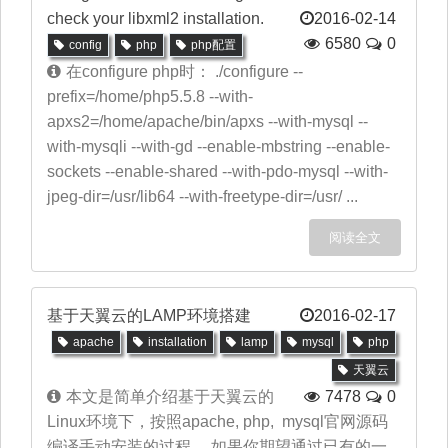
check your libxml2 installation.
2016-02-14
6580
0
config
php
php配置
在configure php时： ./configure --
prefix=/home/php5.5.8 --with-
apxs2=/home/apache/bin/apxs --with-mysql --
with-mysqli --with-gd --enable-mbstring --enable-
sockets --enable-shared --with-pdo-mysql --with-
jpeg-dir=/usr/lib64 --with-freetype-dir=/usr/ ...
阅读全文
基于天翼云的LAMP环境搭建
2016-02-17
apache
installation
lamp
mysql
php
天翼云
本文是简单介绍基于天翼云的
7478
0
Linux环境下，按照apache, php, mysql官网源码
编译手动安装的过程。 如果你期望通过已有的一