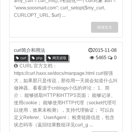
$my_curl = curl_init(); //初始化一个curl对象 $url =
"www.soosmart.com"; curl_setopt($my_curl,
CURLOPT_URL, $url) ...
阅读全文
curl简介和用法
2015-11-08
5465
0
curl
php
网页抓取
CURL 官方文档：
https://curl.haxx.se/docs/manpage.html curl很强
大，如果那只是传说，那你用一天就会知道什么叫
做神器。看看源于cnblogs小伍的评论： 1、简
介： 能够抓取HTTP和HTTPS页面； 能够记录、
使用cookie； 能够使用HTTP代理（socket代理可
以使用，效果未检测），支持代理验证； 可以自
定义Referer、UserAgent； 检查链路信息，包含
状态码等（返回结果数组详见curl_g ...